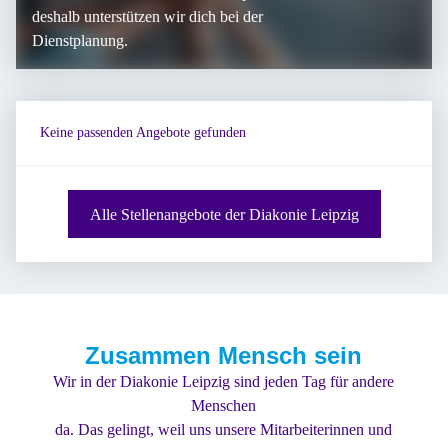
Vorschläge werden
deshalb unterstützen wir dich bei der
Dienstplanung.
gehört und beachtet.
Mir gefällt es, dass wir
Keine passenden Angebote gefunden
nicht nur nebenher,
sondern gemeinsam
Alle Stellenangebote der Diakonie Leipzig
als ein Team
zusammenarbeiten und
uns ergänzen.
Zusammen Mensch sein
Wir in der Diakonie Leipzig sind jeden Tag für andere
Menschen
da. Das gelingt, weil uns unsere Mitarbeiterinnen und