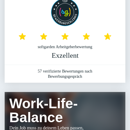
Augenhöhe begegnen,
egal ob ich mit
Pfleger:innen, der
Heim- oder
softgarden Arbeitgeberbewertung
Pflegedienstleitung
Exzellent
spreche. Ich fühle mich
57 verifizierte Bewertungen nach
Zusammen mit dir finden wir den
als Person
Bewerbungsgespräch
Einsatzort, der zu dir und deiner
Persönlichkeit passt.
angenommen und
Work-Life-
respektiert. Meine
Balance
Meinung, Ideen und
Dein Job muss zu deinem Leben passen,