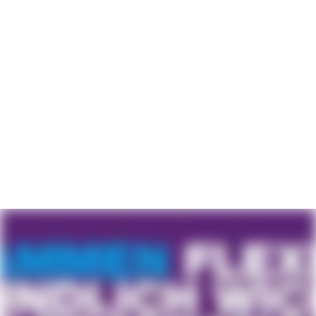
Bei uns arbeiten
Gesundheits- und Krankenpfleger
,
Altenpfleger
,
Pflegefachmänner
und
Pflegefachfrauen
,
Quereinsteiger
im Pflegebereich,
Pflegehilfskräfte
,
studentische Pflegehilfskräfte,
Auszubildende, Schüler und Praktikanten.
Wir betreuen in unseren Pflegeheimen alle
Pflegebedürftigen ohne Einschränkung.